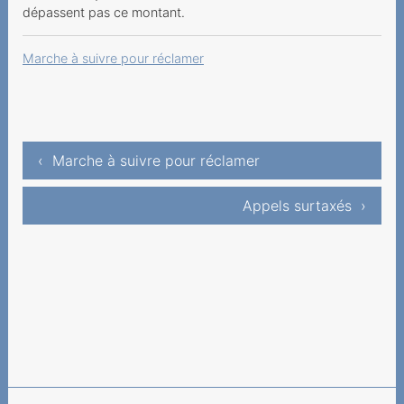
prestataires
dépassent pas ce montant.
Informations sur les
Marche à suivre pour réclamer
services de
télécommunication
Informations sur les frais,
facturation et le
‹ Marche à suivre pour réclamer
recouvrement
Eclairage
Appels surtaxés ›
Cas d'exemple