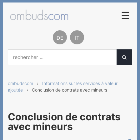
☰
Procédure de conciliation
DE
IT
Base légale
Contact
A notre propos
ombudscom
›
Informations sur les services à valeur
Rapport et statistiques
ajoutée
› Conclusion de contrats avec mineurs
Informations sur les
services à valeur ajoutée
Conclusion de contrats
Services à valeur ajoutée
avec mineurs
Fournisseurs de services
surtaxés