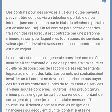
Marche à suivre pour
Des contrats pour des services à valeur ajoutée payants
réclamer
peuvent être conclus via un téléphone portable ou par
Conclusion de contrats
internet (une confirmation par le biais du téléphone portable
est ensuite requise). Un tel contrat peut occasionner des
avec mineurs
frais non désirés lorsqu'il est contracté par une personne
Appels surtaxés
mineure, raison pour laquelle les fournisseurs de services à
valeur ajoutée devraient s’assurer que leur cocontractant
Obligations des
est bien majeur.
prestataires
Le contrat est de manière générale considéré comme étant
Services surtaxés sans
invalide s'il est constaté qu'une des parties était mineure et
qu'elle ne disposait pas de l'accord de ses représentants
numéro
légaux au moment des faits. Les parents qui souhaiteraient
Se protéger contre les
invalider un tel contrat ne devraient en principe pas payer
ces frais et les contester auprès du fournisseur de services
numéros surtaxés
à valeur ajoutée concerné. Toutefois, la loi prévoit qu'un
SMS surtaxés
mineur peut s'engager jusqu'à concurrence du montant de
son argent de poche (ou de son salaire mensuel, s'il en
Liens pour les numéros
touche un). Il devrait donc assumer les obligations
090xx, SMS et MMS des
financières qui découlent d'un tel contrat si elles ne