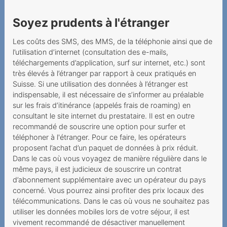
Informations sur les frais,
facturation et le
Soyez prudents à l'étranger
recouvrement
Les coûts des SMS, des MMS, de la téléphonie ainsi que de
Facturation et
l’utilisation d’internet (consultation des e-mails,
recouvrement
téléchargements d’application, surf sur internet, etc.) sont
très élevés à l’étranger par rapport à ceux pratiqués en
Séjour à l'étranger
Suisse. Si une utilisation des données à l’étranger est
indispensable, il est nécessaire de s’informer au préalable
Recouvrement de créance
sur les frais d’itinérance (appelés frais de roaming) en
consultant le site internet du prestataire. Il est en outre
Chargeback accordé par
recommandé de souscrire une option pour surfer et
l'opérateur
téléphoner à l'étranger. Pour ce faire, les opérateurs
proposent l’achat d’un paquet de données à prix réduit.
Frais d'abonnement au
Dans le cas où vous voyagez de manière régulière dans le
réseau câblé
même pays, il est judicieux de souscrire un contrat
d’abonnement supplémentaire avec un opérateur du pays
Frais de paiement au
concerné. Vous pourrez ainsi profiter des prix locaux des
guichet postal
télécommunications. Dans le cas où vous ne souhaitez pas
utiliser les données mobiles lors de votre séjour, il est
Eclairage
vivement recommandé de désactiver manuellement