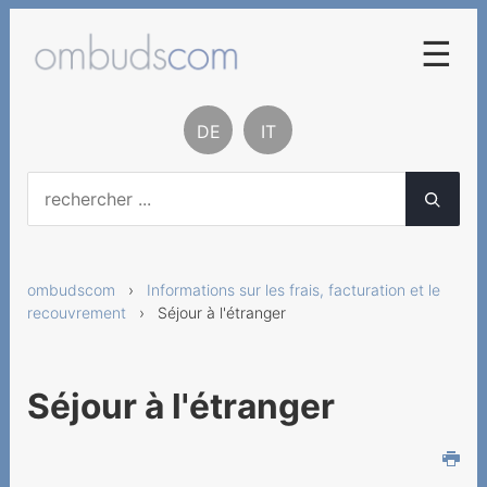
☰
Procédure de conciliation
DE
IT
Base légale
Contact
A notre propos
ombudscom
›
Informations sur les frais, facturation et le
Rapport et statistiques
recouvrement
› Séjour à l'étranger
Informations sur les
services à valeur ajoutée
Séjour à l'étranger
Informations sur les
services de
télécommunication