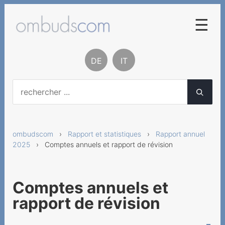
☰
Procédure de conciliation
DE
IT
Base légale
Contact
A notre propos
ombudscom
›
Rapport et statistiques
›
Rapport annuel
Rapport et statistiques
2025
› Comptes annuels et rapport de révision
Rapport annuel 2025
Avant-propos de la
Comptes annuels et
Présidente
rapport de révision
Questions-clés