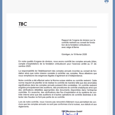
Chiffres et faits
Déroulement de la
procédure
L'organe de conciliation
Fondation ombudscom
L'autorité de surveillance
Comptes annuels et
rapport de révision
Rapports précédents
Informations sur les
services à valeur ajoutée
Informations sur les
services de
télécommunication