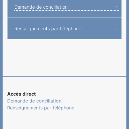
Demande de conciliation
Informations sur les
services de
télécommunication
Renseignements par téléphone
Informations sur les frais,
facturation et le
recouvrement
Eclairage
Cas d'exemple
Accès direct
Demande de conciliation
Renseignements par téléphone