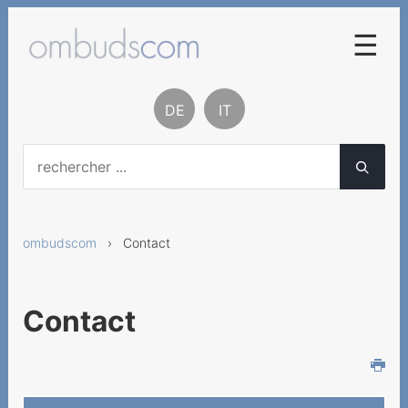
☰
Procédure de conciliation
DE
IT
Base légale
Contact
Demande de conciliation
ombudscom
› Contact
Renseignements par
téléphone
A notre propos
Contact
Rapport et statistiques
Informations sur les
services à valeur ajoutée