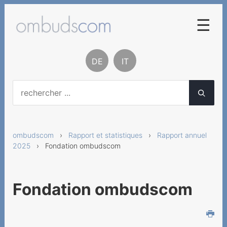
☰
Procédure de conciliation
DE
IT
Base légale
Contact
A notre propos
ombudscom
›
Rapport et statistiques
›
Rapport annuel
Rapport et statistiques
2025
› Fondation ombudscom
Rapport annuel 2025
Avant-propos de la
Fondation ombudscom
Présidente
Questions-clés