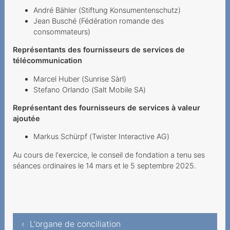
André Bähler (Stiftung Konsumentenschutz)
Informations sur les frais,
Jean Busché (Fédération romande des
facturation et le
consommateurs)
recouvrement
Représentants des fournisseurs de services de
Eclairage
télécommunication
Cas d'exemple
Marcel Huber (Sunrise Sàrl)
Stefano Orlando (Salt Mobile SA)
Représentant des fournisseurs de services à valeur
ajoutée
Markus Schürpf (Twister Interactive AG)
Au cours de l'exercice, le conseil de fondation a tenu ses
séances ordinaires le 14 mars et le 5 septembre 2025.
‹ L'organe de conciliation