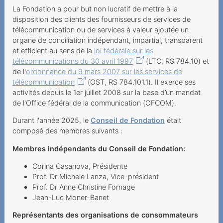
Chiffres et faits
La Fondation a pour but non lucratif de mettre à la
disposition des clients des fournisseurs de services de
Déroulement de la
télécommunication ou de services à valeur ajoutée un
procédure
organe de conciliation indépendant, impartial, transparent
et efficient au sens de la
loi fédérale sur les
L'organe de conciliation
télécommunications du 30 avril 1997
(LTC, RS 784.10) et
de l'
ordonnance du 9 mars 2007 sur les services de
Fondation ombudscom
télécommunication
(OST, RS 784.101.1). Il exerce ses
L'autorité de surveillance
activités depuis le 1er juillet 2008 sur la base d’un mandat
de l'Office fédéral de la communication (OFCOM).
Comptes annuels et
Durant l'année 2025, le
Conseil de Fondation
était
rapport de révision
composé des membres suivants :
Rapports précédents
Membres indépendants du Conseil de Fondation:
Informations sur les
Corina Casanova, Présidente
services à valeur ajoutée
Prof. Dr Michele Lanza, Vice-président
Prof. Dr Anne Christine Fornage
Informations sur les
Jean-Luc Moner-Banet
services de
télécommunication
Représentants des organisations de consommateurs